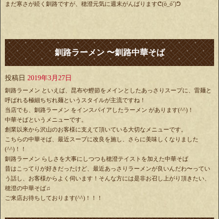
まだ寒さが続く釧路ですが、穂澄元気に週末がんばりますᕦ(ò_óˇ)ᕤ
釧路ラーメン 〜釧路中華そば
投稿日
2019年3月27日
釧路ラーメン といえば、昆布や鰹節をメインとしたあっさりスープに、雷麺と
呼ばれる極細ちぢれ麺というスタイルが主流ですね！
当店でも、釧路ラーメン をインスパイアしたラーメン があります(^^)！
中華そばというメニューです。
創業以来から沢山のお客様に支えて頂いている大切なメニューです。
こちらの中華そば、最近スープに改良を施し、さらに美味しくなりました
(^^)！！
釧路ラーメン らしさを大事にしつつも穂澄テイストを加えた中華そば
昔はこってりが好きだったけど、最近あっさりラーメンが良いんだわ〜ってい
う話し、お客様からよく伺います！そんな方には是非お召し上がり頂きたい、
穂澄の中華そば♫
ご来店お待ちしております(^^)！！！